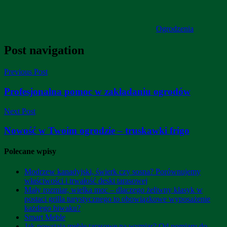
Ogrodzenia
Post navigation
Previous Post
Profesjonalna pomoc w zakładaniu ogrodów
Next Post
Nowość w Twoim ogrodzie – truskawki frigo
Polecane wpisy
Modrzew kanadyjski, świerk czy sosna? Porównujemy
właściwości i trwałość deski tarasowej
Mały rozmiar, wielka moc – dlaczego żeliwny klasyk w
postaci grilla turystycznego to obowiązkowe wyposażenie
każdego biwaku?
Smart Meble
Jak powstają meble tarasowe na wymiar? Od pomiaru do