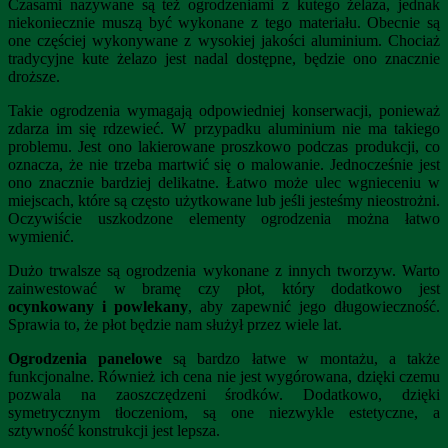
Czasami nazywane są też ogrodzeniami z kutego żelaza, jednak
niekoniecznie muszą być wykonane z tego materiału. Obecnie są
one częściej wykonywane z wysokiej jakości aluminium. Chociaż
tradycyjne kute żelazo jest nadal dostępne, będzie ono znacznie
droższe.
Takie ogrodzenia wymagają odpowiedniej konserwacji, ponieważ
zdarza im się rdzewieć. W przypadku aluminium nie ma takiego
problemu. Jest ono lakierowane proszkowo podczas produkcji, co
oznacza, że nie trzeba martwić się o malowanie. Jednocześnie jest
ono znacznie bardziej delikatne. Łatwo może ulec wgnieceniu w
miejscach, które są często użytkowane lub jeśli jesteśmy nieostrożni.
Oczywiście uszkodzone elementy ogrodzenia można łatwo
wymienić.
Dużo trwalsze są ogrodzenia wykonane z innych tworzyw. Warto
zainwestować w bramę czy płot, który dodatkowo jest
ocynkowany i powlekany
, aby zapewnić jego długowieczność.
Sprawia to, że płot będzie nam służył przez wiele lat.
Ogrodzenia panelowe
są bardzo łatwe w montażu, a także
funkcjonalne. Również ich cena nie jest wygórowana, dzięki czemu
pozwala na zaoszczędzeni środków. Dodatkowo, dzięki
symetrycznym tłoczeniom, są one niezwykle estetyczne, a
sztywność konstrukcji jest lepsza.