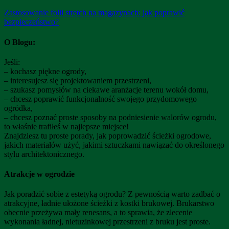
Zastosowanie folii stretch na magazynach: jak poprawić
bezpieczeństwo?
O Blogu:
Jeśli:
– kochasz piękne ogrody,
– interesujesz się projektowaniem przestrzeni,
– szukasz pomysłów na ciekawe aranżacje terenu wokół domu,
– chcesz poprawić funkcjonalność swojego przydomowego
ogródka,
– chcesz poznać proste sposoby na podniesienie walorów ogrodu,
to właśnie trafiłeś w najlepsze miejsce!
Znajdziesz tu proste porady, jak poprowadzić ścieżki ogrodowe,
jakich materiałów użyć, jakimi sztuczkami nawiązać do określonego
stylu architektonicznego.
Atrakcje w ogrodzie
Jak poradzić sobie z estetyką ogrodu? Z pewnością warto zadbać o
atrakcyjne, ładnie ułożone ścieżki z kostki brukowej. Brukarstwo
obecnie przeżywa mały renesans, a to sprawia, że zlecenie
wykonania ładnej, nietuzinkowej przestrzeni z bruku jest proste.