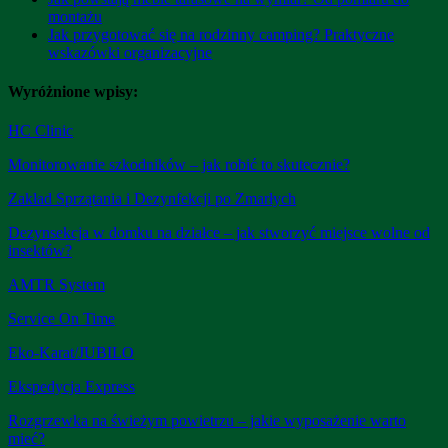
montażu
Jak przygotować się na rodzinny camping? Praktyczne
wskazówki organizacyjne
Wyróżnione wpisy:
HC Clinic
Monitorowanie szkodników – jak robić to skutecznie?
Zakład Sprzątania i Dezynfekcji po Zmarłych
Dezynsekcja w domku na działce – jak stworzyć miejsce wolne od
insektów?
AMTR System
Service On Time
Eko-Karat/JUBILO
Ekspedycja Express
Rozgrzewka na świeżym powietrzu – jakie wyposażenie warto
mieć?