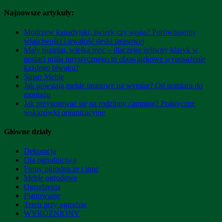
Najnowsze artykuły:
Modrzew kanadyjski, świerk czy sosna? Porównujemy
właściwości i trwałość deski tarasowej
Mały rozmiar, wielka moc – dlaczego żeliwny klasyk w
postaci grilla turystycznego to obowiązkowe wyposażenie
każdego biwaku?
Smart Meble
Jak powstają meble tarasowe na wymiar? Od pomiaru do
montażu
Jak przygotować się na rodzinny camping? Praktyczne
wskazówki organizacyjne
Główne działy
Dekoracja
Dla ogrodnictwa
Firmy ogrodnicze i inne
Meble ogrodowe
Ogrodzenia
Planowanie
Teren przy ogrodzie
WYRÓŻNIONY