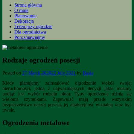
Strona główna
O mnie
Planowanie
Dekoracja
Teren przy ogrodzie
Dla ogrodnictwa
Porozmawiajmy
Rodzaje ogrodzeń posesji
Posted on
27 March 2020
22 July 2021
by
Basia
Kiedy planujemy zainstalować ogrodzenie wokół swojej
nieruchomości, jedną z najważniejszych decyzji jakie musimy
podjąć jest wybór rodzaju płotu. Typy ogrodzenia różnią się
wieloma czynnikami. Zapewniać mają przede wszystkim
bezpieczeństwo naszej posesji, jej atrakcyjność wizualną oraz być
trwałe.
Ogrodzenia metalowe