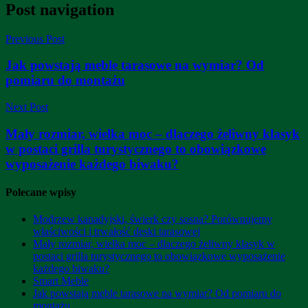
Post navigation
Previous Post
Jak powstają meble tarasowe na wymiar? Od
pomiaru do montażu
Next Post
Mały rozmiar, wielka moc – dlaczego żeliwny klasyk
w postaci grilla turystycznego to obowiązkowe
wyposażenie każdego biwaku?
Polecane wpisy
Modrzew kanadyjski, świerk czy sosna? Porównujemy
właściwości i trwałość deski tarasowej
Mały rozmiar, wielka moc – dlaczego żeliwny klasyk w
postaci grilla turystycznego to obowiązkowe wyposażenie
każdego biwaku?
Smart Meble
Jak powstają meble tarasowe na wymiar? Od pomiaru do
montażu