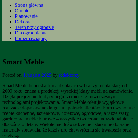
Strona główna
O mnie
Planowanie
Dekoracja
Teren przy ogrodzie
Dla ogrodnictwa
Porozmawiajmy
Smart Meble
Posted on
4 August 2025
by
redaktorzy
Smart Meble to polska firma działająca w branży meblarskiej od
2009 roku, znana z produkcji wysokiej klasy mebli na zamówienie.
Dzięki połączeniu tradycyjnego rzemiosła z nowoczesnymi
technologiami projektowania, Smart Meble oferuje wyjątkowe
realizacje dopasowane do gustu i potrzeb klientów. Firma wykonuje
meble kuchenne, łazienkowe, hotelowe, ogrodowe, a także szafy,
garderoby i meble biurowe – wszystkie tworzone indywidualnie i z
dbałością o detale. Wieloletnie doświadczenie i starannie dobrane
materiały sprawiają, że każdy projekt wyróżnia się trwałością oraz
estetyką.