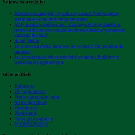
Najnowsze artykuły:
Modrzew kanadyjski, świerk czy sosna? Porównujemy
właściwości i trwałość deski tarasowej
Mały rozmiar, wielka moc – dlaczego żeliwny klasyk w
postaci grilla turystycznego to obowiązkowe wyposażenie
każdego biwaku?
Smart Meble
Jak powstają meble tarasowe na wymiar? Od pomiaru do
montażu
Jak przygotować się na rodzinny camping? Praktyczne
wskazówki organizacyjne
Główne działy
Dekoracja
Dla ogrodnictwa
Firmy ogrodnicze i inne
Meble ogrodowe
Ogrodzenia
Planowanie
Teren przy ogrodzie
WYRÓŻNIONY