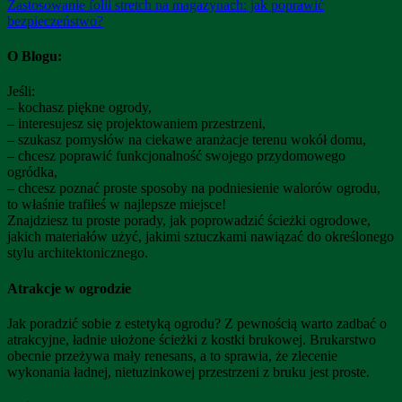
Zastosowanie folii stretch na magazynach: jak poprawić
bezpieczeństwo?
O Blogu:
Jeśli:
– kochasz piękne ogrody,
– interesujesz się projektowaniem przestrzeni,
– szukasz pomysłów na ciekawe aranżacje terenu wokół domu,
– chcesz poprawić funkcjonalność swojego przydomowego
ogródka,
– chcesz poznać proste sposoby na podniesienie walorów ogrodu,
to właśnie trafiłeś w najlepsze miejsce!
Znajdziesz tu proste porady, jak poprowadzić ścieżki ogrodowe,
jakich materiałów użyć, jakimi sztuczkami nawiązać do określonego
stylu architektonicznego.
Atrakcje w ogrodzie
Jak poradzić sobie z estetyką ogrodu? Z pewnością warto zadbać o
atrakcyjne, ładnie ułożone ścieżki z kostki brukowej. Brukarstwo
obecnie przeżywa mały renesans, a to sprawia, że zlecenie
wykonania ładnej, nietuzinkowej przestrzeni z bruku jest proste.