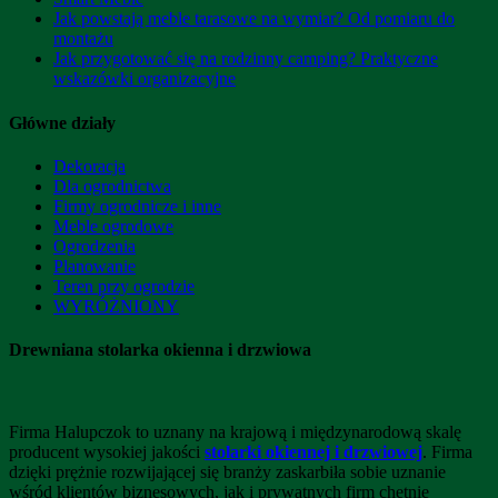
Jak powstają meble tarasowe na wymiar? Od pomiaru do
montażu
Jak przygotować się na rodzinny camping? Praktyczne
wskazówki organizacyjne
Główne działy
Dekoracja
Dla ogrodnictwa
Firmy ogrodnicze i inne
Meble ogrodowe
Ogrodzenia
Planowanie
Teren przy ogrodzie
WYRÓŻNIONY
Drewniana stolarka okienna i drzwiowa
Firma Halupczok to uznany na krajową i międzynarodową skalę
producent wysokiej jakości
stolarki okiennej i drzwiowej
. Firma
dzięki prężnie rozwijającej się branży zaskarbiła sobie uznanie
wśród klientów biznesowych, jak i prywatnych firm chętnie