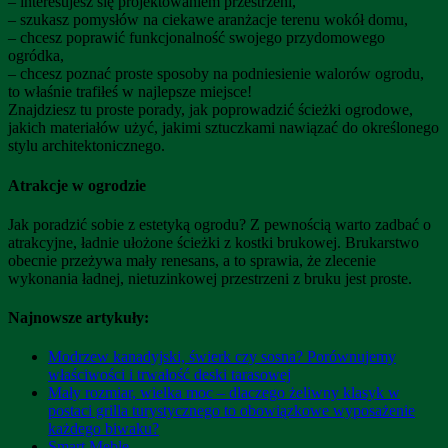
– interesujesz się projektowaniem przestrzeni,
– szukasz pomysłów na ciekawe aranżacje terenu wokół domu,
– chcesz poprawić funkcjonalność swojego przydomowego
ogródka,
– chcesz poznać proste sposoby na podniesienie walorów ogrodu,
to właśnie trafiłeś w najlepsze miejsce!
Znajdziesz tu proste porady, jak poprowadzić ścieżki ogrodowe,
jakich materiałów użyć, jakimi sztuczkami nawiązać do określonego
stylu architektonicznego.
Atrakcje w ogrodzie
Jak poradzić sobie z estetyką ogrodu? Z pewnością warto zadbać o
atrakcyjne, ładnie ułożone ścieżki z kostki brukowej. Brukarstwo
obecnie przeżywa mały renesans, a to sprawia, że zlecenie
wykonania ładnej, nietuzinkowej przestrzeni z bruku jest proste.
Najnowsze artykuły:
Modrzew kanadyjski, świerk czy sosna? Porównujemy
właściwości i trwałość deski tarasowej
Mały rozmiar, wielka moc – dlaczego żeliwny klasyk w
postaci grilla turystycznego to obowiązkowe wyposażenie
każdego biwaku?
Smart Meble