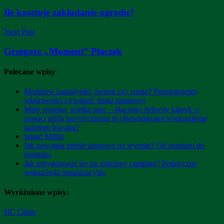
Ile kosztuje zakładanie ogrodu?
Next Post
Grzegorz „Moment” Płaczek
Polecane wpisy
Modrzew kanadyjski, świerk czy sosna? Porównujemy
właściwości i trwałość deski tarasowej
Mały rozmiar, wielka moc – dlaczego żeliwny klasyk w
postaci grilla turystycznego to obowiązkowe wyposażenie
każdego biwaku?
Smart Meble
Jak powstają meble tarasowe na wymiar? Od pomiaru do
montażu
Jak przygotować się na rodzinny camping? Praktyczne
wskazówki organizacyjne
Wyróżnione wpisy:
HC Clinic