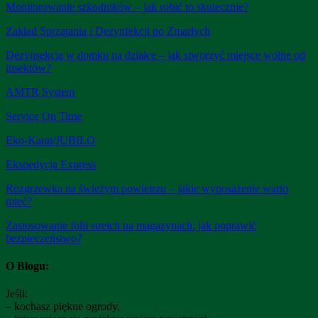
Monitorowanie szkodników – jak robić to skutecznie?
Zakład Sprzątania i Dezynfekcji po Zmarłych
Dezynsekcja w domku na działce – jak stworzyć miejsce wolne od
insektów?
AMTR System
Service On Time
Eko-Karat/JUBILO
Ekspedycja Express
Rozgrzewka na świeżym powietrzu – jakie wyposażenie warto
mieć?
Zastosowanie folii stretch na magazynach: jak poprawić
bezpieczeństwo?
O Blogu:
Jeśli:
– kochasz piękne ogrody,