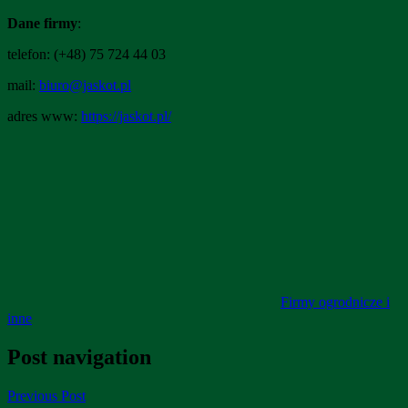
Dane firmy
:
telefon: (+48) 75 724 44 03
mail:
biuro@jaskot.pl
adres www:
https://jaskot.pl/
Firmy ogrodnicze i
inne
Post navigation
Previous Post