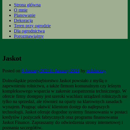
Strona główna
O mnie
Planowanie
Dekoracja
Teren przy ogrodzie
Dla ogrodnictwa
Porozmawiajmy
Jaskot
Posted on
6 January 2021
11 January 2021
by
redaktorzy
Dolnośląskie przedsiębiorstwo Jaskot powstało z myślą o
zapewnieniu rolnictwu, a także firmom komunalnym czy leśnym
kompleksowego wsparcia w zakresie zaopatrzenia technicznego. W
ofercie firmy dostępny jest szeroki wachlarz urządzeń rolniczych nie
tylko na sprzedaż, ale również na oparty na klarownych zasadach
wynajem. Pragnąc ułatwić klientom dostęp do najlepszych
technologii, Jaskot oferuje dogodne systemy finansowania w postaci
kredytów i pożyczek fabrycznych oraz programu finansowania
Jaskot Finance. Zapraszamy do odwiedzenia strony internetowej i
poznania szczegółów.